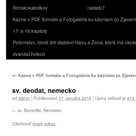
Rímskokatolíkov
nedeľu?
Kázne v PDF formáte a Fotogaléria ku kázniam zo Zjaven
17. a 18.kapitoly
Potomstvo, ktoré drtí diablovi hlavu a Žena, ktorá má okol
dvanásť hviezd
←
Kázne v PDF formáte a Fotogaléria ku kázniam zo Zjaveni
sv. deodat, nemecko
od
admin
|
Publikované
31. januára 2016
|
Úplna veľkosť je
413 
sv. Benedikt, Nemecko
Zálohovať
trvalý odkaz
.