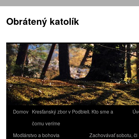
Obrátený katolík
Domov
Kresťanský zbor v Podbieli. Kto sme a
Úv
Preskočiť
čomu veríme
na
Modlárstvo a bohovia
Zachovávať sobotu, či
obsah