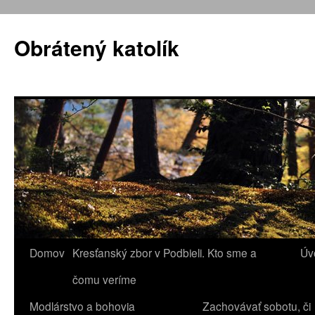
Obrátený katolík
Domov
Kresťanský zbor v Podbieli. Kto sme a
Úv
Preskočiť
čomu veríme
na
Modlárstvo a bohovia
Zachovávať sobotu, či
obsah