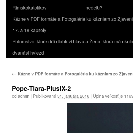
Rímskokatolíkov
nedeľu?
Kázne v PDF formáte a Fotogaléria ku kázniam zo Zjaven
17. a 18.kapitoly
Potomstvo, ktoré drtí diablovi hlavu a Žena, ktorá má okol
dvanásť hviezd
←
Kázne v PDF formáte a Fotogaléria ku kázniam zo Zjaveni
Pope-Tiara-PiusIX-2
od
admin
|
Publikované
31. januára 2016
|
Úplna veľkosť je
1169