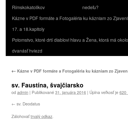
Rímskokatolíkov
nedeľu?
Kázne v PDF formáte a Fotogaléria ku kázniam zo Zjaven
17. a 18.kapitoly
Potomstvo, ktoré drtí diablovi hlavu a Žena, ktorá má okol
dvanásť hviezd
←
Kázne v PDF formáte a Fotogaléria ku kázniam zo Zjaveni
sv. Faustína, švajčiarsko
od
admin
|
Publikované
31. januára 2016
|
Úplna veľkosť je
620 
sv. Deodatus
Zálohovať
trvalý odkaz
.