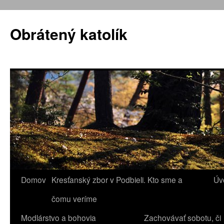
Obrátený katolík
Domov
Kresťanský zbor v Podbieli. Kto sme a
Úv
Preskočiť
čomu veríme
na
Modlárstvo a bohovia
Zachovávať sobotu, či
obsah